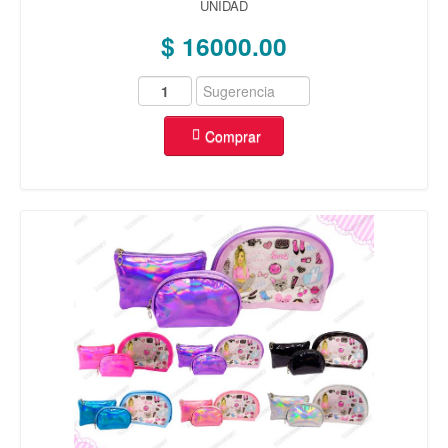
UNIDAD
OREJA
(40)
$ 16000.00
REPUESTOS
(93)
VARIEDAD
(23)
MAS
OFERTAS
(15)
Comprar
COMBOS
(5)
ENCHAPADO ORO 14K
AROS
(175)
ANILLOS
(133)
CADENAS
(25)
ROSARIOS
(5)
DIJES
(325)
ENCHAPADO PLATA 925
AROS
(14)
ANILLOS
(41)
CADENAS
(6)
DIJES
(249)