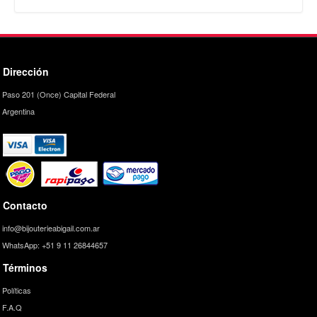
Dirección
Paso 201 (Once) Capital Federal
Argentina
Contacto
info@bijouterieabigail.com.ar
WhatsApp: +51 9 11 26844657
Términos
Políticas
F.A.Q