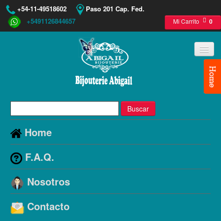
+54-11-49518602
Paso 201 Cap. Fed.
+5491126844657
Mi Carrito
0
Buscar
Home
F.A.Q.
Nosotros
Contacto