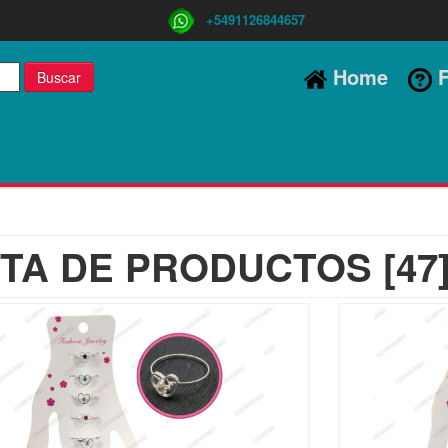
+5491126844657
Home
F
Buscar
STA DE PRODUCTOS [47