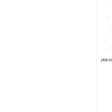
BANDANAS
(83)
BROCHES
(131)
MINIBROCHES
(109)
VINCHAS
(133)
SCUNZIS
(23)
COLITAS
(160)
INVISIBLES
(24)
TIC TAC
(67)
PICOS
(74)
[AN-2
PEINETAS
(9)
ACERO
ABRIDORES
(15)
AROS
(199)
AROS BLISTER
(86)
ANILLOS
(40)
CADENAS
(190)
COLLARES
(9)