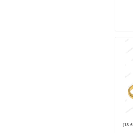
RELIGIOSOS
(38)
BIJOUTERIE
ABRIDORES
(32)
AROS
(226)
ANILLOS
(58)
AROS BLISTER
(73)
COLLARES
(94)
CONJUNTOS
(41)
CADENAS
(8)
DIJES
(33)
PULSERAS
(96)
TOBILLERAS
(28)
NENES Y NENAS
CARTERAS NENA
(5)
SET ACCESORIO
(62)
COSMÉTICOS
(7)
[13-
ANILLOS NENA
(47)