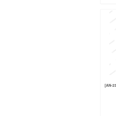
CONJUNTOS
(143)
PULSERAS
(199)
ROSARIOS
(9)
DIJES DE ACERO
ANIMALES
(39)
ARBOL DE LA VIDA
(27)
COMPARTIDOS
(51)
CORAZONES
(33)
CORONAS
(34)
CRUCES
(36)
DEPORTES
(34)
FAMILIA
(72)
FLOR DE LIS Y TREBOLES
(3)
[AN-2
FRASES
(19)
LETRAS
(20)
MANO DE FATIMA
(25)
OTROS
(69)
PROFESIONES
(23)