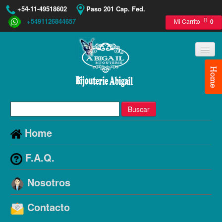
+54-11-49518602
Paso 201 Cap. Fed.
+5491126844657
Mi Carrito
0
Buscar
Home
F.A.Q.
Nosotros
Contacto