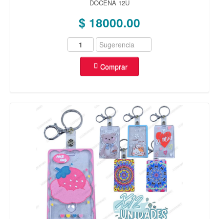
DOCENA 12U
OREJA
(40)
$ 18000.00
REPUESTOS
(93)
VARIEDAD
(23)
MAS
OFERTAS
(15)
Comprar
COMBOS
(5)
ENCHAPADO ORO 14K
AROS
(175)
ANILLOS
(133)
CADENAS
(25)
ROSARIOS
(5)
DIJES
(325)
ENCHAPADO PLATA 925
AROS
(14)
ANILLOS
(41)
CADENAS
(6)
DIJES
(249)