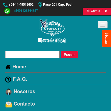
+54-11-49518602
Paso 201 Cap. Fed.
+5491126844657
Mi Carrito
0
Buscar
Home
F.A.Q.
Nosotros
Contacto