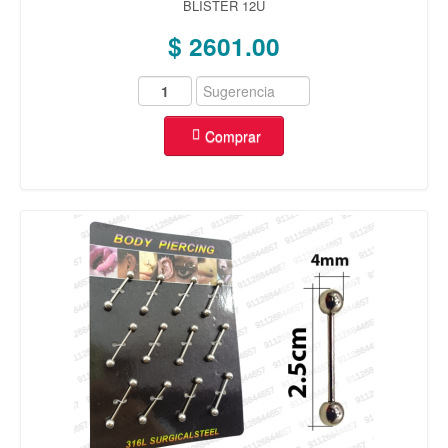
BLISTER 12U
OREJA
(40)
$ 2601.00
REPUESTOS
(93)
VARIEDAD
(23)
MAS
OFERTAS
(15)
Comprar
COMBOS
(5)
ENCHAPADO ORO 14K
AROS
(175)
ANILLOS
(133)
CADENAS
(25)
ROSARIOS
(5)
DIJES
(325)
ENCHAPADO PLATA 925
AROS
(14)
ANILLOS
(41)
CADENAS
(6)
DIJES
(249)