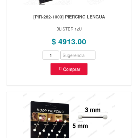
INVISIBLES
(24)
TIC TAC
(67)
[PIR-282-1003] PIERCING LENGUA
PICOS
(74)
PEINETAS
(9)
BLISTER 12U
ACERO
$ 4913.00
ABRIDORES
(17)
AROS
(199)
AROS BLISTER
(86)
ANILLOS
(40)
Comprar
CADENAS
(190)
COLLARES
(9)
CONJUNTOS
(143)
PULSERAS
(199)
ROSARIOS
(9)
DIJES DE ACERO
ANIMALES
(39)
ARBOL DE LA VIDA
(27)
COMPARTIDOS
(51)