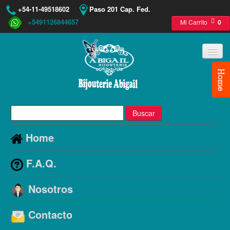
+54-11-49518602
Paso 201 Cap. Fed.
+5491126844657
Mi Carrito
0
Buscar
Home
F.A.Q.
Nosotros
Contacto