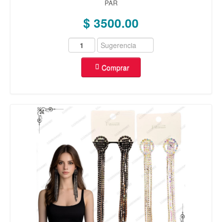
PAR
OREJA
(40)
$ 3500.00
REPUESTOS
(93)
VARIEDAD
(23)
MAS
OFERTAS
(15)
Comprar
COMBOS
(5)
ENCHAPADO ORO 14K
AROS
(175)
ANILLOS
(133)
CADENAS
(25)
ROSARIOS
(5)
DIJES
(325)
ENCHAPADO PLATA 925
AROS
(14)
ANILLOS
(41)
CADENAS
(6)
DIJES
(249)