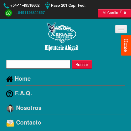
+54-11-49518602
Paso 201 Cap. Fed.
+5491126844657
Mi Carrito
0
Buscar
Home
F.A.Q.
Nosotros
Contacto