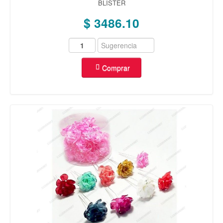
BLISTER
OREJA
(40)
$ 3486.10
REPUESTOS
(93)
VARIEDAD
(23)
MAS
OFERTAS
(15)
Comprar
COMBOS
(5)
ENCHAPADO ORO 14K
AROS
(175)
ANILLOS
(133)
CADENAS
(25)
ROSARIOS
(5)
DIJES
(325)
ENCHAPADO PLATA 925
AROS
(14)
ANILLOS
(41)
CADENAS
(6)
DIJES
(249)