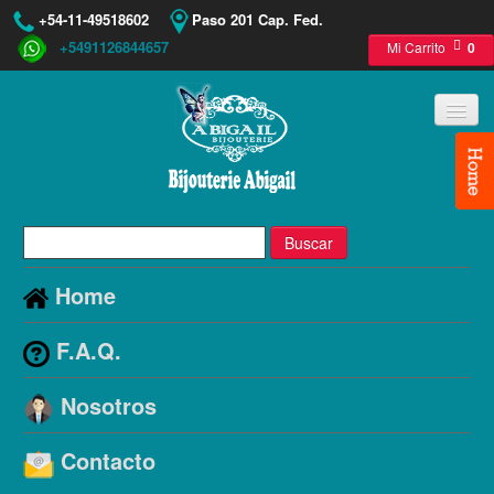
+54-11-49518602
Paso 201 Cap. Fed.
+5491126844657
Mi Carrito
0
Buscar
Home
F.A.Q.
Nosotros
Contacto