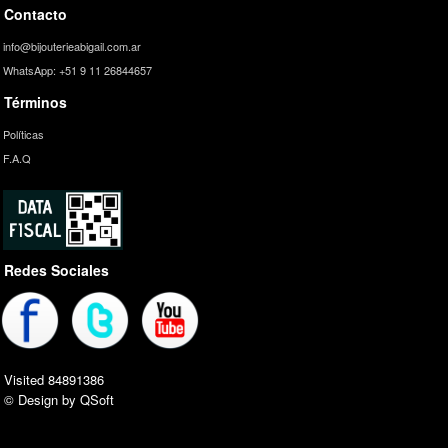
Contacto
info@bijouterieabigail.com.ar
WhatsApp: +51 9 11 26844657
Términos
Políticas
F.A.Q
Redes Sociales
Visited 84891386
© Design by QSoft