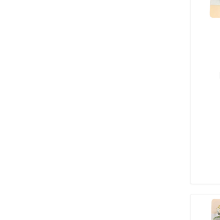
PIERCING
BOCA
(59)
CEJA
(69)
EXPANSOR
(61)
LENGUA
(9)
NARIZ
(74)
OMBLIGO
(36)
OREJA
(40)
REPUESTOS
(93)
VARIEDAD
(23)
MAS
OFERTAS
(15)
COMBOS
(5)
ENCHAPADO ORO 14K
AROS
(175)
ANILLOS
(133)
CADENAS
(25)
ROSARIOS
(5)