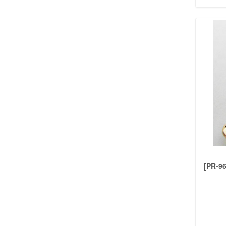
CONJUNTOS
(143)
PULSERAS
(200)
ROSARIOS
(9)
DIJES DE ACERO
ANIMALES
(39)
ARBOL DE LA VIDA
(27)
COMPARTIDOS
(51)
CORAZONES
(33)
CORONAS
(34)
CRUCES
(36)
DEPORTES
(34)
FAMILIA
(72)
FLOR DE LIS Y TREBOLES
(3)
[PR-9
FRASES
(19)
LETRAS
(20)
MANO DE FATIMA
(25)
OTROS
(69)
PROFESIONES
(23)