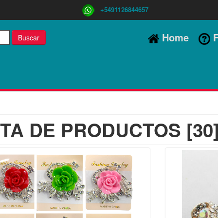
+5491126844657
Home
F
Buscar
STA DE PRODUCTOS [30