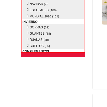
NAVIDAD
(7)
ESCOLARES
(168)
MUNDIAL 2026
(101)
INVIERNO
GORRAS
(32)
GUANTES
(18)
RUANAS
(30)
CUELLOS
(55)
COMPLEMENTOS
SOMBREROS
(9)
PILUSOS INFANTILES
(38)
PILUSOS ADULTOS
(27)
CINTOS
(24)
PAÑUELOS
(31)
LLAVEROS
(106)
MONEDEROS
(11)
ACCESORIO PELO
MOÑOS
(61)