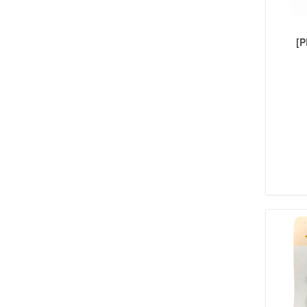
PRENDEDORES
(30)
PICOS
(21)
COSMETICOS
[
SOMBRAS
(116)
MASCARAS DE PESTAÑAS
(42)
PESTAÑAS POSTIZAS
(16)
PEINES Y CEPILLOS
(34)
ROSTRO
(152)
DELINEADORES
(30)
UÑAS
(69)
LABIALES
(125)
ACCESORIOS
(34)
PORTACOSMETICOS
(25)
REGALERIA
ESTUCHES
(31)
EXHIBIDOR
(12)
BOLSAS
(48)
MUNDO BEBE
(25)