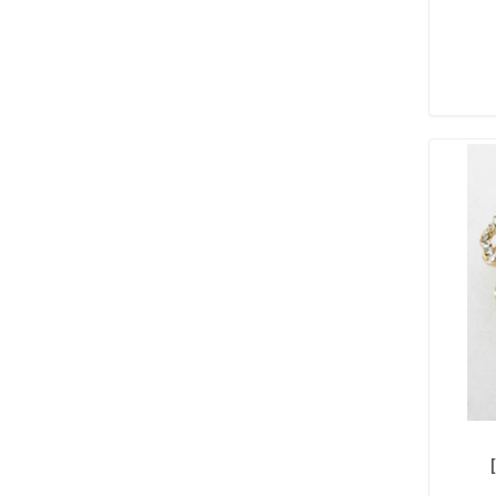
RELIGIOSOS
(38)
BIJOUTERIE
ABRIDORES
(34)
AROS
(226)
ANILLOS
(58)
AROS BLISTER
(73)
COLLARES
(94)
CONJUNTOS
(41)
CADENAS
(8)
DIJES
(33)
PULSERAS
(96)
TOBILLERAS
(28)
NENES Y NENAS
CARTERAS NENA
(6)
SET ACCESORIO
(64)
COSMÉTICOS
(7)
ANILLOS NENA
(47)