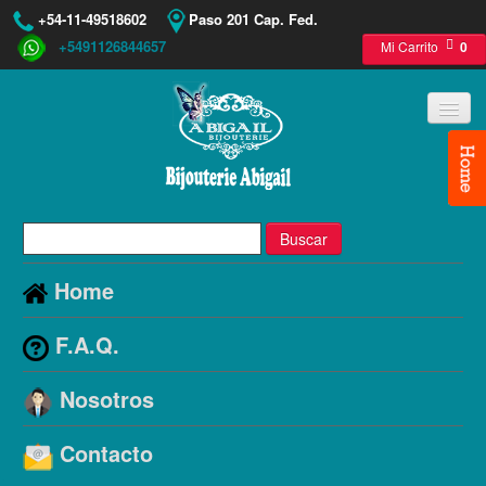
+54-11-49518602
Paso 201 Cap. Fed.
+5491126844657
Mi Carrito
0
Buscar
Home
F.A.Q.
Nosotros
Contacto