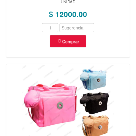
UNIDAD
OREJA
(40)
$ 12000.00
REPUESTOS
(93)
VARIEDAD
(23)
MAS
OFERTAS
(15)
Comprar
COMBOS
(5)
ENCHAPADO ORO 14K
AROS
(175)
ANILLOS
(133)
CADENAS
(25)
ROSARIOS
(5)
DIJES
(325)
ENCHAPADO PLATA 925
AROS
(14)
ANILLOS
(41)
CADENAS
(6)
DIJES
(249)