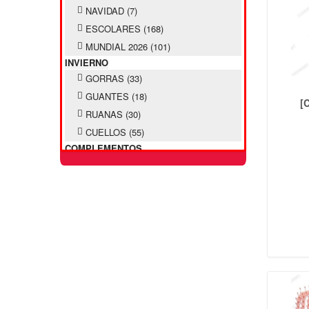
NAVIDAD
(7)
ESCOLARES
(168)
MUNDIAL 2026
(101)
INVIERNO
GORRAS
(33)
GUANTES
(18)
[
RUANAS
(30)
CUELLOS
(55)
COMPLEMENTOS
SOMBREROS
(9)
PILUSOS INFANTILES
(38)
PILUSOS ADULTOS
(27)
CINTOS
(24)
PAÑUELOS
(31)
LLAVEROS
(106)
MONEDEROS
(11)
ACCESORIO PELO
MOÑOS
(62)