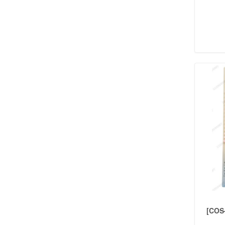
RELIGIOSOS
(38)
BIJOUTERIE
ABRIDORES
(34)
AROS
(226)
ANILLOS
(58)
AROS BLISTER
(73)
COLLARES
(94)
CONJUNTOS
(41)
CADENAS
(8)
DIJES
(33)
PULSERAS
(96)
TOBILLERAS
(28)
NENES Y NENAS
CARTERAS NENA
(6)
SET ACCESORIO
(64)
COSMÉTICOS
(7)
[COS
ANILLOS NENA
(47)