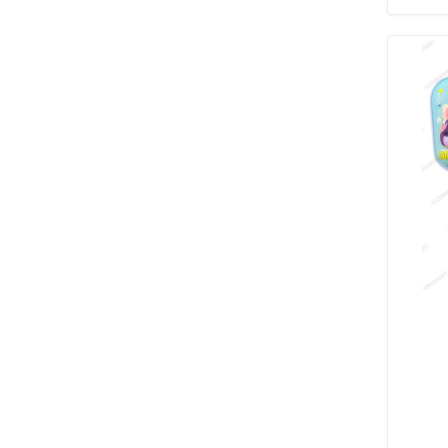
CONJUNTOS
(143)
PULSERAS
(200)
ROSARIOS
(9)
DIJES DE ACERO
ANIMALES
(39)
ARBOL DE LA VIDA
(27)
COMPARTIDOS
(51)
CORAZONES
(33)
CORONAS
(34)
CRUCES
(36)
DEPORTES
(34)
FAMILIA
(72)
FLOR DE LIS Y TREBOLES
(3)
FRASES
(19)
LETRAS
(20)
MANO DE FATIMA
(25)
OTROS
(69)
PROFESIONES
(23)