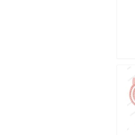
PULSERAS NENA
(2)
CONJUNTOS NENA
(17)
CARTERAS
RIÑONERAS
(16)
BILLETERAS
(75)
CARTERAS
(21)
MOCHILAS
(13)
CARTUCHERAS
(5)
FIESTA
CARTERAS FIESTA
(19)
TOCADOS
(79)
TIARAS
(144)
HORQUILLAS
(51)
AROS
(145)
PULSERAS
(107)
CONJUNTOS
(198)
INVISIBLES
(23)
PEINETAS
(39)