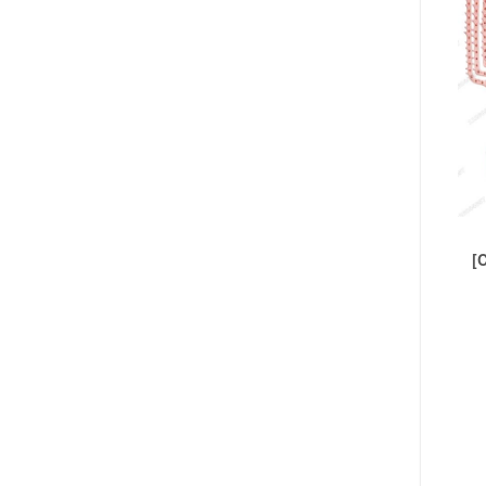
BANDANAS
(86)
BROCHES
(131)
MINIBROCHES
(109)
VINCHAS
(133)
SCUNZIS
(23)
COLITAS
(161)
INVISIBLES
(24)
TIC TAC
(69)
PICOS
(74)
[
PEINETAS
(9)
ACERO
ABRIDORES
(15)
AROS
(199)
AROS BLISTER
(87)
ANILLOS
(40)
CADENAS
(190)
COLLARES
(9)