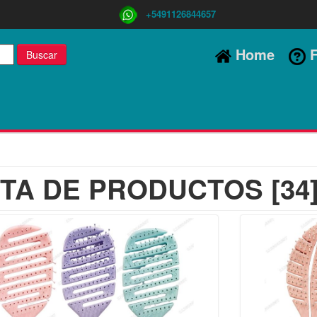
+5491126844657
Home
F
Buscar
STA DE PRODUCTOS [34