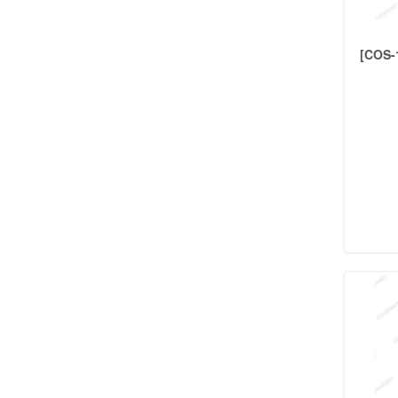
PRENDEDORES
(30)
PICOS
(21)
COSMETICOS
[COS-
SOMBRAS
(118)
MASCARAS DE PESTAÑAS
(42)
PESTAÑAS POSTIZAS
(16)
PEINES Y CEPILLOS
(34)
ROSTRO
(152)
DELINEADORES
(30)
UÑAS
(69)
LABIALES
(125)
ACCESORIOS
(34)
PORTACOSMETICOS
(25)
REGALERIA
ESTUCHES
(31)
EXHIBIDOR
(12)
BOLSAS
(48)
MUNDO BEBE
(25)