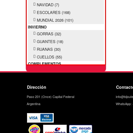
NAVIDAD
(7)
ESCOLARES
(168)
MUNDIAL 2026
(101)
INVIERNO
GORRAS
(32)
GUANTES
(18)
RUANAS
(30)
CUELLOS
(55)
COMPLEMENTOS
SOMBREROS
(9)
PILUSOS INFANTILES
(38)
PILUSOS ADULTOS
(27)
Dirección
Contact
CINTOS
(24)
Paso 201 (Once) Capital Federal
info@bijoute
PAÑUELOS
(31)
Argentina
WhatsApp: 
LLAVEROS
(106)
MONEDEROS
(11)
ACCESORIO PELO
MOÑOS
(61)