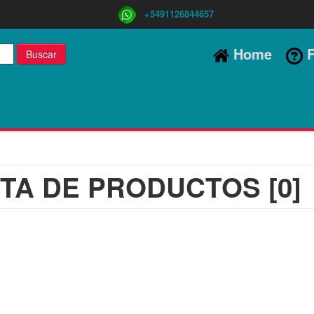
+5491126844657
Home
F
Buscar
STA DE PRODUCTOS [0]