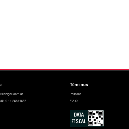
o
Términos
rieabigail.com.ar
Políticas
+51 9 11 26844657
F.A.Q